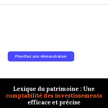
Cessez d'élaborer des rapports.
Commencez à les générer.
Découvrez comment Wealth Write.Up produit des
rapports prêts à être audités à partir de vos données de
transaction. Démonstration de 20 minutes.
Planifiez une démonstration
Lexique du patrimoine : Une
comptabilité des investissements
efficace et précise